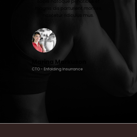
sociis natoque penatibus et
magnis dis parturient montes,
nascetur ridiculus mus.
Marina Markuson
CTO - Enfolding Insurrance