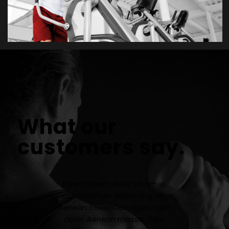
What our
customers say
.
Lorem ipsum dolor sit amet,
consectetuer adipiscing elit.
Aenean commodo ligula eget
dolor. Aenean massa. Cum